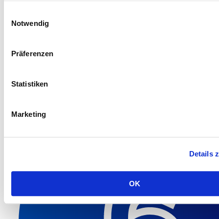
Einwilligungsauswahl
Notwendig
Qualitätsprüfung
Präferenzen
Optische Inspektion
Funktionstest nach Kundenvorgabe
Statistiken
Marketing
Details 
OK