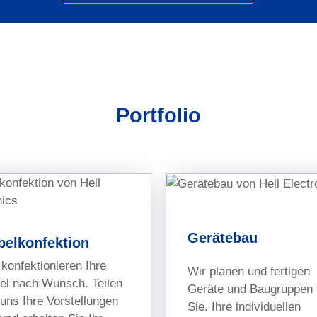
Portfolio
u
 sind uns die individuellen
Gerätebau
 Kunde wichtig.
belkonfektion
eräte übernehmen wir gerne
 konfektionieren Ihre
Wir planen und fertigen
Muster- und Kleinserienfertigung.
el nach Wunsch. Teilen
Geräte und Baugruppen 
 uns Ihre Vorstellungen
Sie. Ihre individuellen