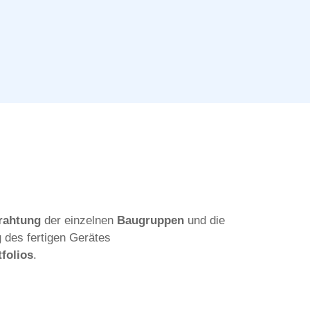
rahtung
der einzelnen
Baugruppen
und die
g
des fertigen Gerätes
tfolios
.