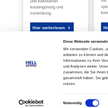
mit 
Mehr erfahren
und Kleinserien
spez
kostengünstig und
kon
zuverlässig.
Hi
Hier weiterlesen
Diese Webseite verwende
Wir verwenden Cookies, um
anbieten zu können und di
Informationen zu Ihrer Ve
und Analysen weiter. Unse
zusammen, die Sie ihnen b
HELL ELEC
gesammelt haben. Sie gebe
nutzen.
Breslauer W
82538 Geret
Einwilligungsauswahl
Notwendig