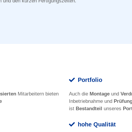
en und den kurzen Fertigungszeiten.
serien in SMT und THT
Portfolio
sierten
Mitarbeitern bieten
Auch die
Montage
und
Verd
e
Inbetriebnahme und
Prüfun
ist
Bestandteil
unseres
Por
hohe Qualität