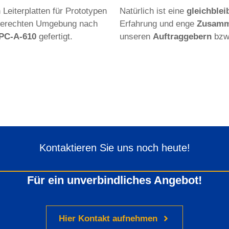
Leiterplatten für Prototypen
Natürlich ist eine
gleichblei
 gerechten Umgebung nach
Erfahrung und enge
Zusamm
IPC-A-610
gefertigt.
unseren
Auftraggebern
bzw
nfektion
ng und Kundenwunsch arbeiten
ionierung von Kabeln flexibel mit
imptechnik oder mit der Löttechnik.
Kontaktieren Sie uns noch heute!
Für ein unverbindliches Angebot!
Hier Kontakt aufnehmen