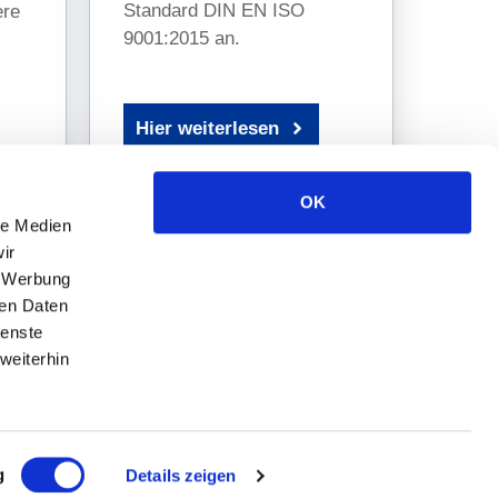
Standard DIN EN ISO
ere
9001:2015 an.
Hier weiterlesen
OK
le Medien
ir
, Werbung
ren Daten
ienste
Web
weiterhin
hell-electronic.de
info@hell-electronic.de
g
Details zeigen