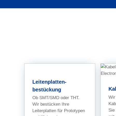
Geräteba
Vor allem im Gerätebau
Leitenplatten-
Anforderungen unserer
Ka
bestückung
Für Baugruppen und G
Wir
Ob SMT/SMD oder THT.
Ihre Aufträge für die 
Kab
Wir bestücken Ihre
Sie
Leiterplatten für Prototypen