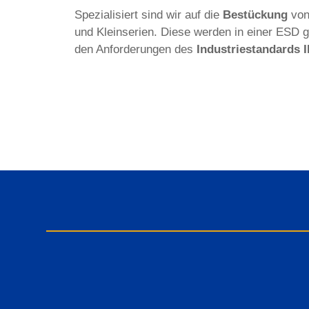
Spezialisiert sind wir auf die
Bestückung
von 
und Kleinserien. Diese werden in einer ESD
den Anforderungen des
Industriestandards 
Kabelko
Je nach Anforderu
wir bei der Konfekt
der sogenannten Cr
Mehr erfahren