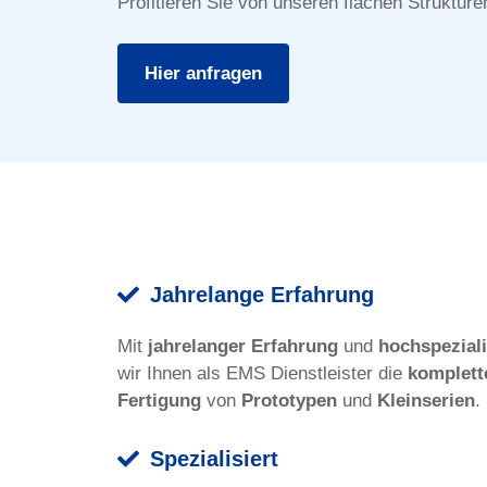
Profitieren Sie von unseren flachen Struktur
für Prototypen und Klein
Hier anfragen
Mehr erfahren
Jahrelange Erfahrung
Mit
jahrelanger Erfahrung
und
hochspeziali
wir Ihnen als EMS Dienstleister die
komplett
Fertigung
von
Prototypen
und
Kleinserien
.
Spezialisiert