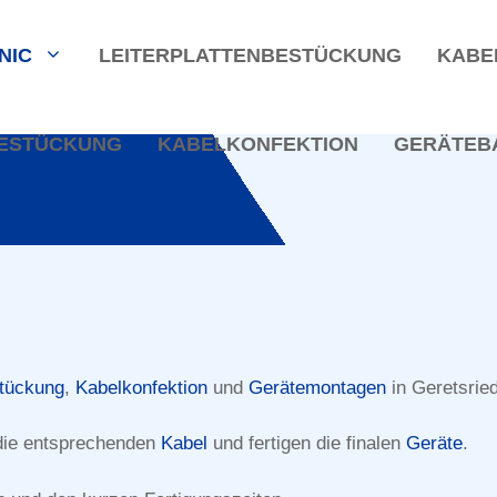
NIC
LEITERPLATTENBESTÜCKUNG
KABE
BESTÜCKUNG
KABELKONFEKTION
GERÄTEB
stückung
,
Kabelkonfektion
und
Gerätemontagen
in Geretsried
enbestückung
 die entsprechenden
Kabel
und fertigen die finalen
Geräte
.
er für die Bestückung von Leiterplatten