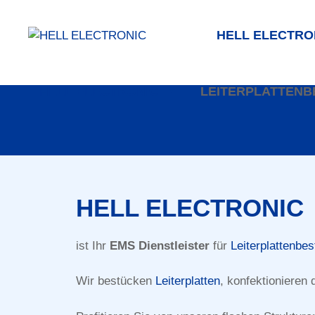
Zum
Inhalt
HELL ELECTRO
springen
HELL ELECTRONIC
LEITERPLATTEN
HELL ELECTRONIC
ist Ihr
EMS Dienstleister
für
Leiterplattenbe
Leiterplatt
Wir bestücken
Leiterplatten
, konfektionieren
Ist Ihr kompetenter Partn